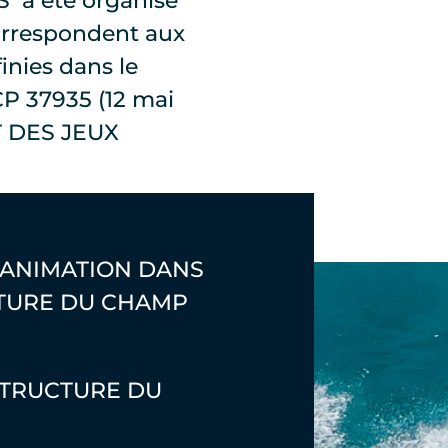
S a été organisé
orrespondent aux
inies dans le
NCP 37935 (12 mai
 DES JEUX
’ANIMATION DANS
CTURE DU CHAMP
 STRUCTURE DU