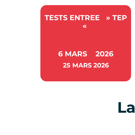
TESTS ENTREE » TEP
«
6 MARS 2026
25 MARS 2026
L