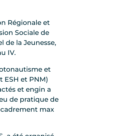
on Régionale et
sion Sociale de
l de la Jeunesse,
u IV.
tonautisme et
et ESH et PNM)
actés et engin a
ieu de pratique de
(encadrement max