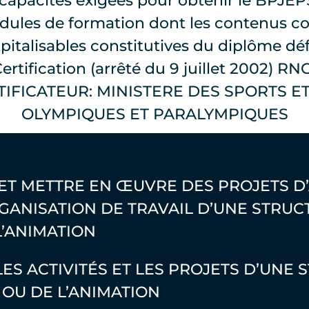
capacités exigées pour obtenir le BPJEP
odules de formation dont les contenus c
talisables constitutives du diplôme déf
ertification (arrêté du 9 juillet 2002) R
TIFICATEUR:
MINISTERE DES SPORTS ET
OLYMPIQUES ET PARALYMPIQUES
 ET METTRE EN ŒUVRE DES PROJETS D
RGANISATION DE TRAVAIL D’UNE STRU
L’ANIMATION
LES ACTIVITÉS ET LES PROJETS D’UNE
OU DE L’ANIMATION